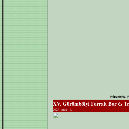
Képgaléria
, 
XV. Görömbölyi Forralt Bor és T
2025. január 14.