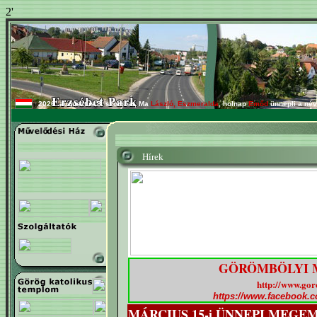
2'
2026. augusztus 8. szombat, Ma
László, Eszmeralda
, holnap
Emőd
ünnepli a név
Hírek
GÖRÖMBÖLYI 
http://www.go
https://www.facebook
MÁRCIUS 15-i ÜNNEPI MEGE