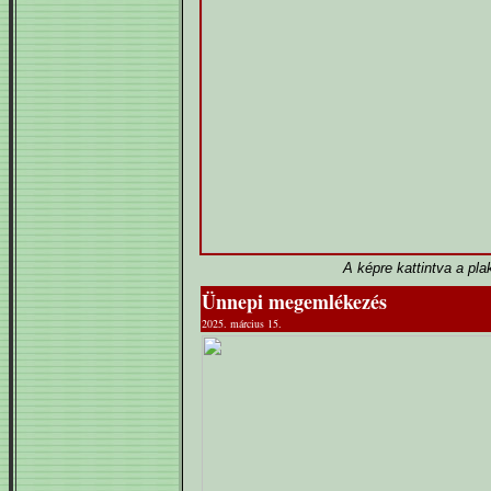
A képre kattintva a pla
Ünnepi megemlékezés
2025. március 15.