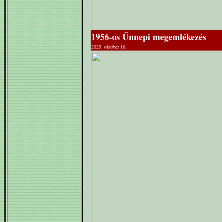
1956-os Ünnepi megemlékezés
2025. október 16.