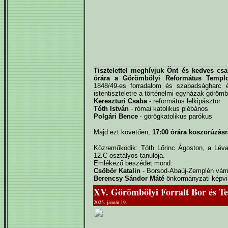
Tisztelettel meghívjuk Önt és kedves cs
órára a Görömbölyi Református Templ
1848/49-es forradalom és szabadságharc 
istentiszteletre a történelmi egyházak görömbö
Kereszturi Csaba
- református lelkipásztor
Tóth István
- római katolikus plébános
Polgári Bence
- görögkatolikus parókus
Majd ezt követően,
17:00 órára koszorúzásr
Közreműködik: Tóth Lőrinc Ágoston, a Lév
12.C osztályos tanulója.
Emlékező beszédet mond:
Csöbör Katalin
- Borsod-Abaúj-Zemplén várm
Berencsy Sándor Máté
önkormányzati képvi
XV. Görömbölyi Forralt Bor és T
2025. január 19.