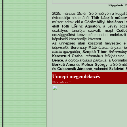
Képgaléria
, 
2025. március 15.-én Görömbölyön a kopjaf
évfordulója alkalmából
Tóth László műsor
műsort adtak elő a
Görömbölyi Általános Is
előtt
Tóth Lőrinc Ágoston
, a Lévay Józs
osztályos tanulója szavalt, majd
Csöbö
országgyűlési képviselő mondott emlékez
képviselő köszöntője követett.
Az ünnepség után koszorút helyeztek e
képviselő
,
Berencsy Máté
önkormányzati ké
Iskola igazgatója
,
Szopkó Tibor
,
önkormányz
Kereszturi Csaba
,
református lelkipásztor
,
Bence
,
a görögkatolikus parókus
, a Görömböl
Borkuti Anna
és
Molnár György
, a Görömbö
és
Gubancsik Jánosné
, valamint
Szádvári 
Ünnepi megemlékezés
2025. március 7.