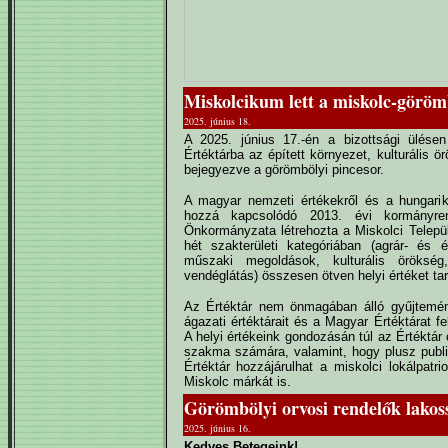
Miskolcikum lett a miskolc-göröm
2025. június 18.
A 2025. június 17.-én a bizottsági ülése
Értéktárba az épített környezet, kulturális ö
bejegyezve a görömbölyi pincesor.
A magyar nemzeti értékekről és a hungarik
hozzá kapcsolódó 2013. évi kormányre
Önkormányzata létrehozta a Miskolci Települ
hét szakterületi kategóriában (agrár- és é
műszaki megoldások, kulturális örökség
vendéglátás) összesen ötven helyi értéket ta
Az Értéktár nem önmagában álló gyűjtemén
ágazati értéktárait és a Magyar Értéktárat 
A helyi értékeink gondozásán túl az Értéktár
szakma számára, valamint, hogy plusz public
Értéktár hozzájárulhat a miskolci lokálpat
Miskolc márkát is.
Görömbölyi orvosi rendelők lakoss
2025. június 16.
Kedves Betegeink!