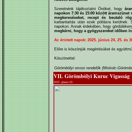
Szeretnénk tájékoztatni Önöket, hogy
ára
napokon 7:30 és 15:00 között áramszünet mi
megkereséseket, recept és beutaló rög
karbantartás után ezek pótlásra kerülnek.
napokon. Annak érdekében, hogy gördüléken
megkérni, hogy a gyógyszereket időben íra
Az érintett napok: 2025. június 24, 25. és 3
Előre is köszönjük megértésüket és együttm
Köszönettel:
Görömbölyi orvosi rendelők (Miskolc-Görömb
VII. Görömbölyi Kuruc Vigasság
2025. június 02.