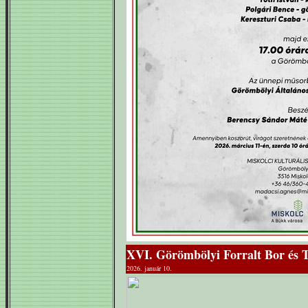
XVI. Görömbölyi Forralt Bor és 
2026. január 10.