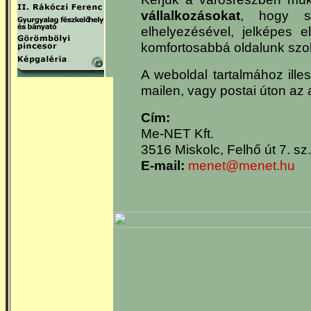
vállalkozásokat
, hogy s
elhelyezésével, jelképes 
komfortosabbá oldalunk szolg
A weboldal tartalmához ill
mailen, vagy postai úton az 
Cím:
Me-NET Kft.
3516 Miskolc, Felhő út 7. sz.
E-mail:
menet@menet.hu