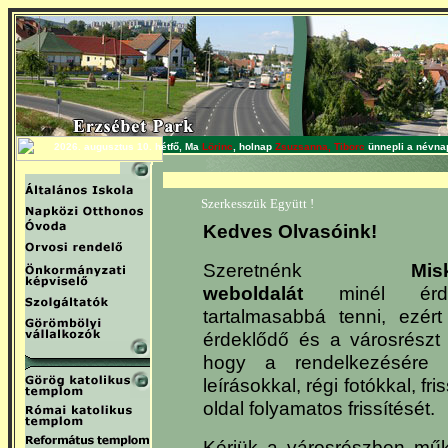
2026. augusztus 10. hétfő, Ma
Lörinc
, holnap
Zsuzsanna, Tiborc
ünnepli a névnap
Szerkesszük Együtt !
Kedves Olvasóink!
Szeretnénk
Mis
weboldalát
minél érde
tartalmasabbá tenni, ezér
érdeklődő és a városrészt 
hogy a rendelkezésére ál
leírásokkal, régi fotókkal, fri
oldal folyamatos frissítését.
Kérjük a városrészben m