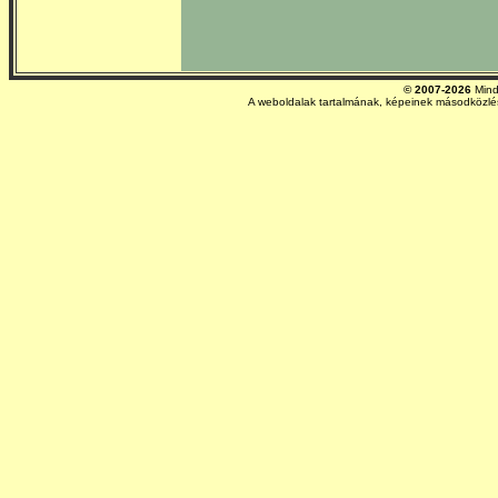
© 2007-2026
Mind
A weboldalak tartalmának, képeinek másodközlés